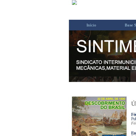
Início
Base S
Úl
Fér
Pub
Fé
Em