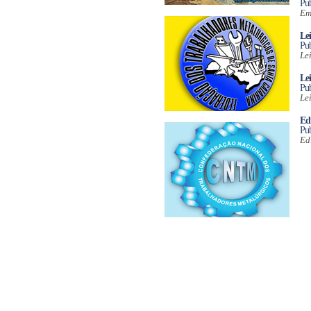
Pub
Em
Lei
Pub
Le
Le
Pub
Le
Edi
Pub
Ed